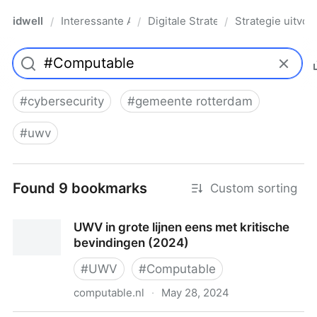
idwell
Interessante Artikelen
Digitale Strategie
Strategie uitvoe
/
/
/
#
cybersecurity
#
gemeente rotterdam
#
uwv
Found 9 bookmarks
Custom sorting
UWV in grote lijnen eens met kritische
bevindingen (2024)
#
UWV
#
Computable
computable.nl
·
May 28, 2024