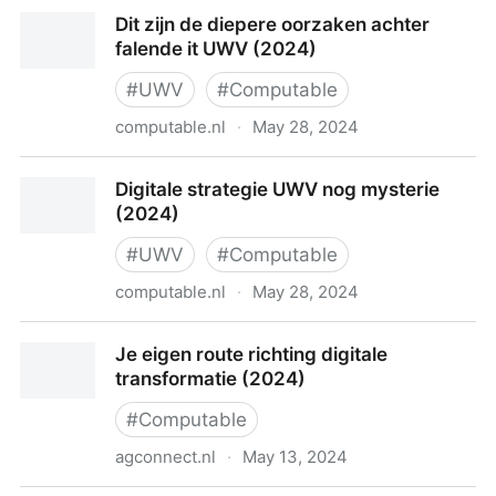
UWV in grote lijnen eens met kritische bevindingen
Dit zijn de diepere oorzaken achter
(2024)
falende it UWV (2024)
#
UWV
#
Computable
computable.nl
·
May 28, 2024
Dit zijn de diepere oorzaken achter falende it UWV
Digitale strategie UWV nog mysterie
(2024)
(2024)
#
UWV
#
Computable
computable.nl
·
May 28, 2024
Digitale strategie UWV nog mysterie (2024)
Je eigen route richting digitale
transformatie (2024)
#
Computable
agconnect.nl
·
May 13, 2024