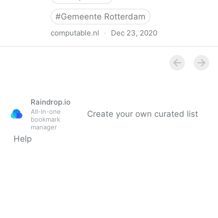
#
Gemeente Rotterdam
computable.nl
·
Dec 23, 2020
IT'ers maken in Rotterdam echt verschil (2020)
Raindrop.io
All-in-one
Create your own curated list
bookmark
manager
Help