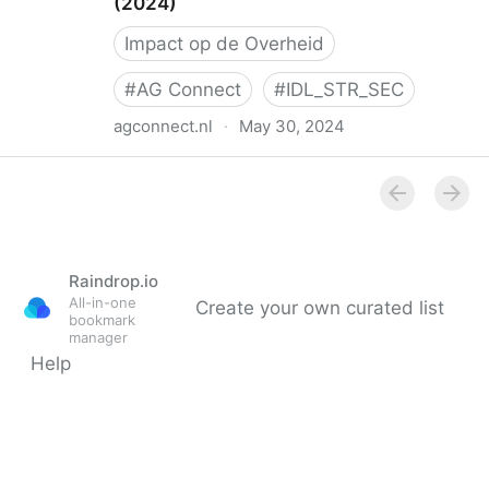
(2024)
Impact op de Overheid
#
AG Connect
#
IDL_STR_SEC
agconnect.nl
·
May 30, 2024
NIS2 komt pas over een jaar (of iets meer) in
Nederlandse wetgeving (2024)
Raindrop.io
All-in-one
Create your own curated list
bookmark
manager
Help