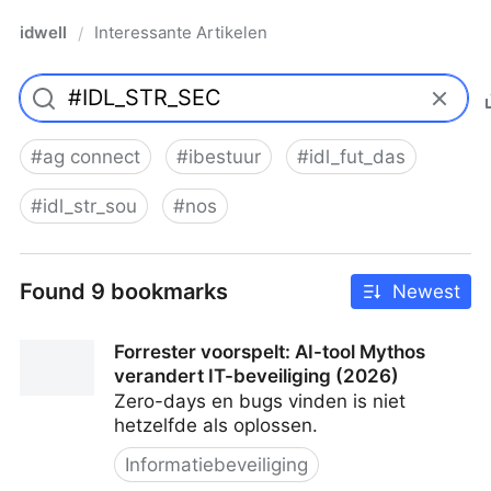
idwell
Interessante Artikelen
/
#
ag connect
#
ibestuur
#
idl_fut_das
#
idl_str_sou
#
nos
Found 9 bookmarks
Newest
Forrester voorspelt: AI-tool Mythos
verandert IT-beveiliging (2026)
Zero-days en bugs vinden is niet
hetzelfde als oplossen.
Informatiebeveiliging