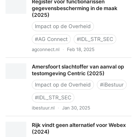
Register voor functionarissen
hack echt zelf betalen (2025)
gegevensbescherming in de maak
(2025)
Impact op de Overheid
#
AG Connect
#
IDL_STR_SEC
agconnect.nl
·
Feb 18, 2025
Register voor functionarissen gegevensbescherming
Amersfoort slachtoffer van aanval op
in de maak (2025)
testomgeving Centric (2025)
Impact op de Overheid
#
iBestuur
#
IDL_STR_SEC
ibestuur.nl
·
Jan 30, 2025
Amersfoort slachtoffer van aanval op testomgeving
Rijk vindt geen alternatief voor Webex
Centric (2025)
(2024)