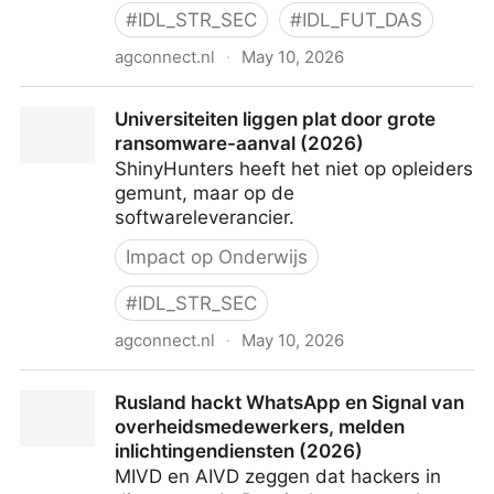
#
IDL_STR_SEC
#
IDL_FUT_DAS
agconnect.nl
·
May 10, 2026
Forrester voorspelt: AI-tool Mythos verandert IT-
Universiteiten liggen plat door grote
beveiliging (2026)
ransomware-aanval (2026)
ShinyHunters heeft het niet op opleiders
gemunt, maar op de
softwareleverancier.
Impact op Onderwijs
#
IDL_STR_SEC
agconnect.nl
·
May 10, 2026
Universiteiten liggen plat door grote ransomware-
Rusland hackt WhatsApp en Signal van
aanval (2026)
overheidsmedewerkers, melden
inlichtingendiensten (2026)
MIVD en AIVD zeggen dat hackers in