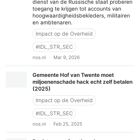
dienst van de Russische staat proberen
toegang te krijgen tot accounts van
hoogwaardigheidsbekleders, militairen
en ambtenaren.
Impact op de Overheid
#
IDL_STR_SEC
nos.nl
·
Mar 9, 2026
Rusland hackt WhatsApp en Signal van
Gemeente Hof van Twente moet
overheidsmedewerkers, melden inlichtingendiensten
miljoenenschade hack echt zelf betalen
(2026)
(2025)
Impact op de Overheid
#
IDL_STR_SEC
nos.nl
·
Feb 25, 2025
Gemeente Hof van Twente moet miljoenenschade