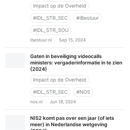
Impact op de Overheid
#
IDL_STR_SEC
#
iBestuur
#
IDL_STR_SOU
ibestuur.nl
·
Sep 15, 2024
Rijk vindt geen alternatief voor Webex (2024)
Gaten in beveiliging videocalls
ministers: vergaderinformatie in te zien
(2024)
Impact op de Overheid
#
IDL_STR_SEC
#
NOS
nos.nl
·
Jun 18, 2024
Gaten in beveiliging videocalls ministers:
NIS2 komt pas over een jaar (of iets
vergaderinformatie in te zien (2024)
meer) in Nederlandse wetgeving