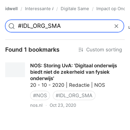
idwell
Interessante Artikelen
Digitale Samenleving
Impact op Onder
/
/
/
Found 1 bookmarks
Custom sorting
NOS: Storing UvA: 'Digitaal onderwijs
biedt niet de zekerheid van fysiek
onderwijs'
20 - 10 - 2020 | Redactie | NOS
#
NOS
#
IDL_ORG_SMA
nos.nl
·
Oct 23, 2020
NOS: Storing UvA: 'Digitaal onderwijs biedt niet de
zekerheid van fysiek onderwijs'